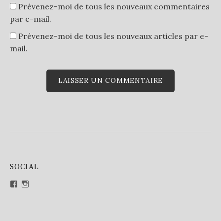
Prévenez-moi de tous les nouveaux commentaires
par e-mail.
Prévenez-moi de tous les nouveaux articles par e-
mail.
SOCIAL
Voir
Voir
le
le
profil
profil
de
de
Djaqpix
Djaq67